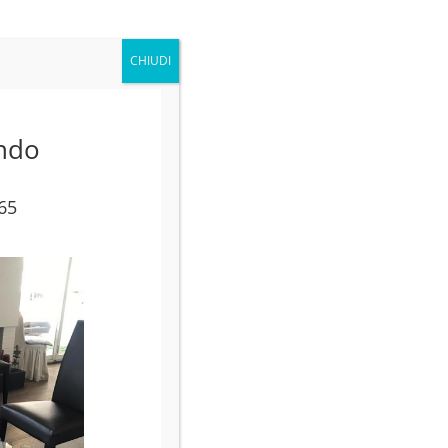
steriore rispettando le nostre tendenze e
CHIUDI
ta consapevolmente.
ondo
 e allora penso: oggi sono felice!”
65
ano mai e allora penso: oggi sono triste e
li uccellini scappano, ma quando il vento di
luce fa vedere tutto bello a quelli che sono
re dentro di me. Più è piccola e più entra