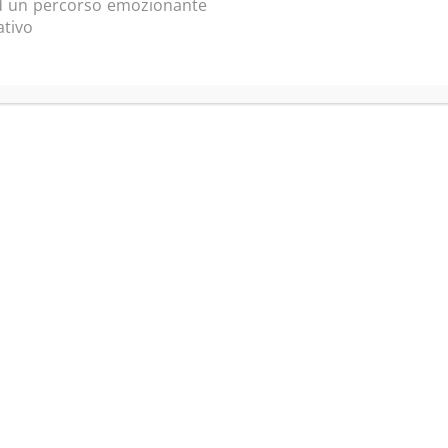
d un percorso emozionante
ativo
er letto
l'informativa per la privacy
=
6 + 2