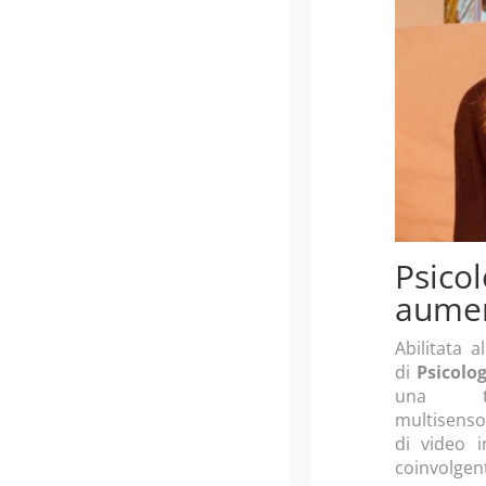
Co
Agen
Psicol
aume
Abilitata a
di
Psicolo
una te
multisenso
di video i
coinvolge