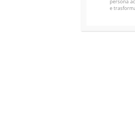
persona a
e trasform
Confermo di av